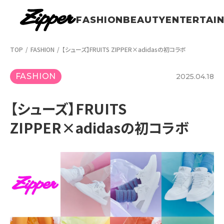
FASHION
BEAUTY
ENTERTAI
TOP
FASHION
【シューズ】FRUITS ZIPPER×adidasの初コラボ
FASHION
2025.04.18
【シューズ】FRUITS
ZIPPER×adidasの初コラボ