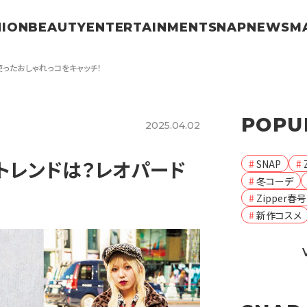
HION
BEAUTY
ENTERTAINMENT
SNAP
NEWS
M
使ったおしゃれっコをキャッチ！
POPU
2025.04.02
すトレンドは？レオパード
SNAP
冬コーデ
Zipper春号
新作コスメ