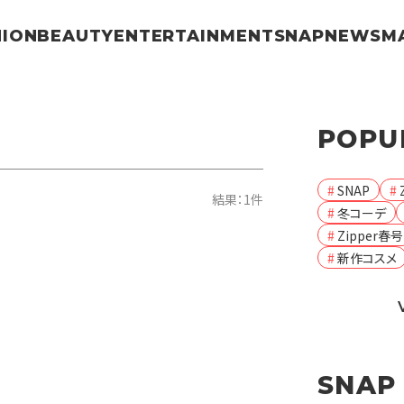
HION
BEAUTY
ENTERTAINMENT
SNAP
NEWS
M
POPU
SNAP
結果：1件
冬コーデ
Zipper春号
新作コスメ
SNAP