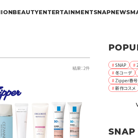
HION
BEAUTY
ENTERTAINMENT
SNAP
NEWS
M
POPU
SNAP
結果：2件
冬コーデ
Zipper春号
新作コスメ
SNAP