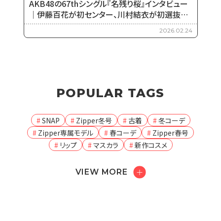
AKB48の67thシングル『名残り桜』インタビュー
｜伊藤百花が初センター、川村結衣が初選抜で
迎える新しい春
2026.02.24
POPULAR TAGS
SNAP
Zipper冬号
古着
冬コーデ
Zipper専属モデル
春コーデ
Zipper春号
リップ
マスカラ
新作コスメ
VIEW MORE