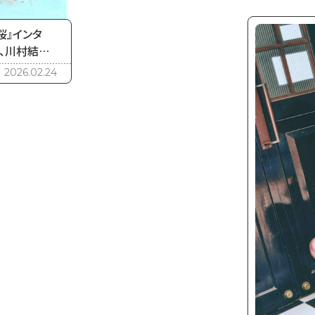
桜』インタ
、川村結衣
2026.02.24