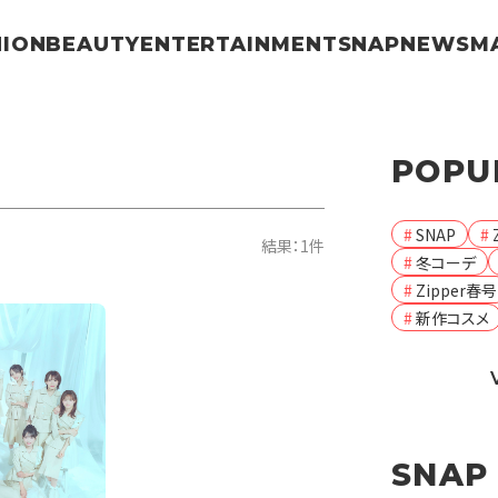
HION
BEAUTY
ENTERTAINMENT
SNAP
NEWS
M
POPU
SNAP
結果：1件
冬コーデ
Zipper春号
新作コスメ
SNAP