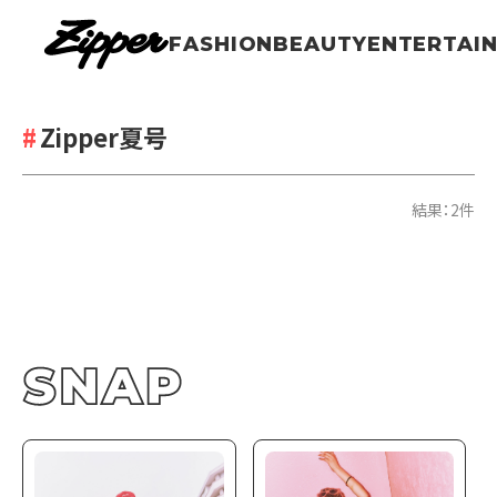
FASHION
BEAUTY
ENTERTAI
Zipper夏号
結果：2件