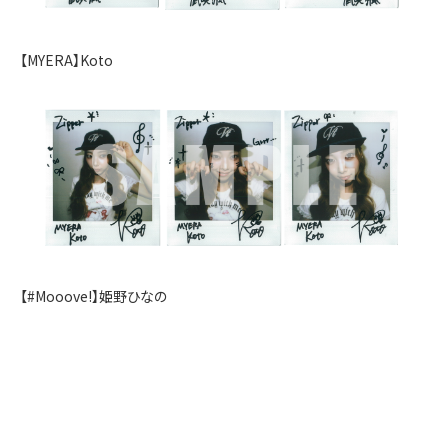
【MYERA】Koto
【#Mooove!】姫野ひなの