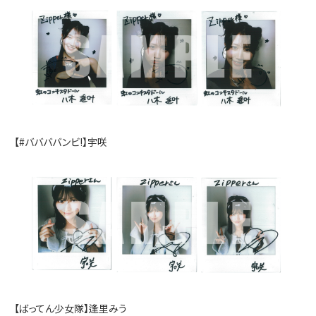
【#ババババンビ!】宇咲
【ばってん少女隊】逢里みう