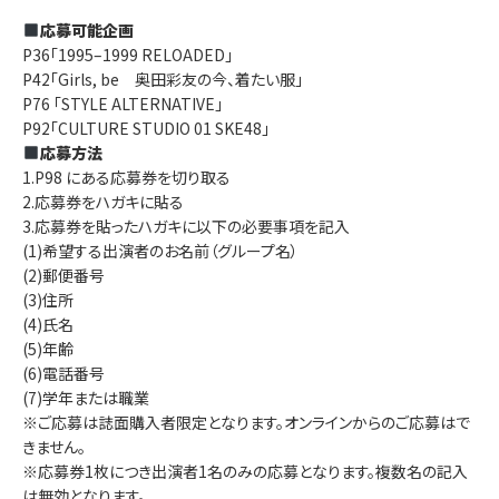
応募可能企画
P36「1995–1999 RELOADED」
P42「Girls, be 奥田彩友の今、着たい服」
P76 「STYLE ALTERNATIVE」
P92「CULTURE STUDIO 01 SKE48」
応募方法
1.P98 にある応募券を切り取る
2.応募券をハガキに貼る
3.応募券を貼ったハガキに以下の必要事項を記入
(1)希望する出演者のお名前（グループ名）
(2)郵便番号
(3)住所
(4)氏名
(5)年齢
(6)電話番号
(7)学年または職業
※ご応募は誌面購入者限定となります。オンラインからのご応募はで
きません。
※応募券1枚につき出演者1名のみの応募となります。複数名の記入
は無効となります。