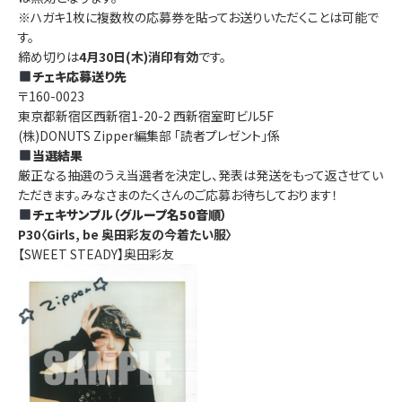
※ハガキ1枚に複数枚の応募券を貼ってお送りいただくことは可能で
す。
締め切りは
4月30日(木)消印有効
です。
チェキ応募送り先
〒160-0023
東京都新宿区西新宿1-20-2 西新宿室町ビル5F
(株)DONUTS Zipper編集部 「読者プレゼント」係
当選結果
厳正なる抽選のうえ当選者を決定し、発表は発送をもって返させてい
ただきます。みなさまのたくさんのご応募お待ちしております！
チェキサンプル（グループ名50音順）
P30〈Girls, be 奥田彩友の今着たい服〉
【SWEET STEADY】奥田彩友