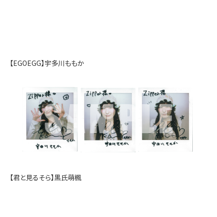
【EGOEGG】宇多川ももか
【君と見るそら】黒氏萌楓