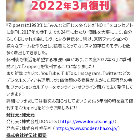
『Zipper』は1993年に”みんなと同じスタイルは「NO」！”をコンセプト
に創刊、2017年の休刊までの24年にわたり「個性を大事にして、自分
らしくおしゃれを楽しもう」という発信をし続け、原宿ファッションの
様々なブームを作り出し、読者にとってカリスマ的存在のモデルを数
多く輩出してきました。
休刊後も復活を希望する根強い声があり、この度2022年3月に季刊
誌として『Zipper』を復刊することになりました！
また雑誌に加えて、YouTube、TikTok、Instagram、Twitterなどの
デジタルメディアも運用、より価値観の多様性が広がった原宿発の令
和ファッションカルチャーをオンライン・オフライン両方で広く発信して
いきます！
詳細につきましては順次お知らせしてまいります。5年間の時を経て復
刊する『Zipper』をどうぞお楽しみに！！
発行元・発売元
発行元：株式会社DONUTS（
https://www.donuts.ne.jp/
）
発売元：株式会社祥伝社（
https://www.shodensha.co.jp/
）
株式会社祥伝社 概要