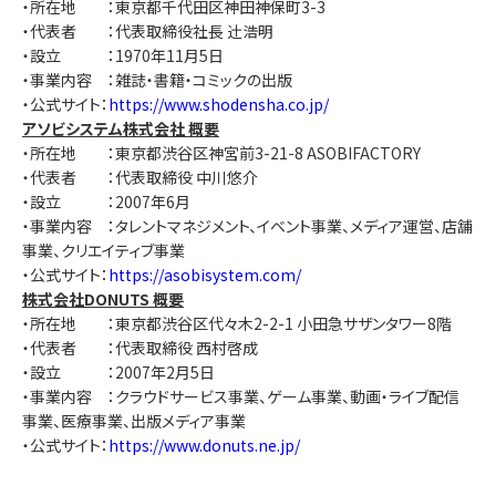
・所在地 ：東京都千代田区神田神保町3-3
・代表者 ：代表取締役社長 辻󠄀浩明
・設立 ：1970年11月5日
・事業内容 ：雑誌・書籍・コミックの出版
・公式サイト：
https://www.shodensha.co.jp/
アソビシステム株式会社 概要
・所在地 ：東京都渋谷区神宮前3-21-8 ASOBIFACTORY
・代表者 ：代表取締役 中川悠介
・設立 ：2007年6月
・事業内容 ：タレントマネジメント、イベント事業、メディア運営、店舗
事業、クリエイティブ事業
・公式サイト：
https://asobisystem.com/
株式会社DONUTS 概要
・所在地 ：東京都渋谷区代々木2-2-1 小田急サザンタワー8階
・代表者 ：代表取締役 西村啓成
・設立 ：2007年2月5日
・事業内容 ：クラウドサービス事業、ゲーム事業、動画・ライブ配信
事業、医療事業、出版メディア事業
・公式サイト：
https://www.donuts.ne.jp/